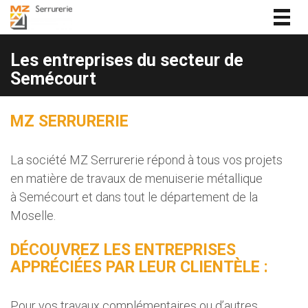
Togg
navig
Les entreprises du secteur de
Semécourt
MZ SERRURERIE
La société MZ Serrurerie répond à tous vos projets
en matière de travaux de menuiserie métallique
à Semécourt et dans tout le département de la
Moselle.
DÉCOUVREZ LES ENTREPRISES
APPRÉCIÉES PAR LEUR CLIENTÈLE :
Pour vos travaux complémentaires ou d’autres